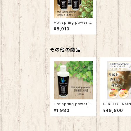
Hot spring power(5
本セット)10%OFF
¥8,910
その他の商品
Hot spring power(1
PERFECT NMN
本)
0
¥1,980
¥49,800