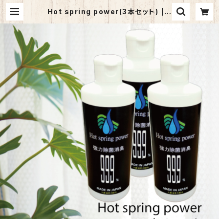
Hot spring power(3本セット) | h
my6080